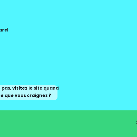
ard
pas, visitez le site quand
ce que vous craignez ?