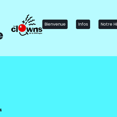
Bienvenue
Infos
Notre Hi
e
4