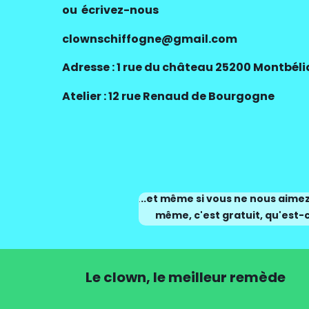
ou écrivez-nous
clownschiffogne@gmail.com
Adresse : 1 rue du château 25200 Montbéli
Atelier : 12 rue Renaud de Bourgogne
..et même si vous ne nous aimez 
.
même, c'est gratuit, qu'est-
Le clown, le meilleur remède